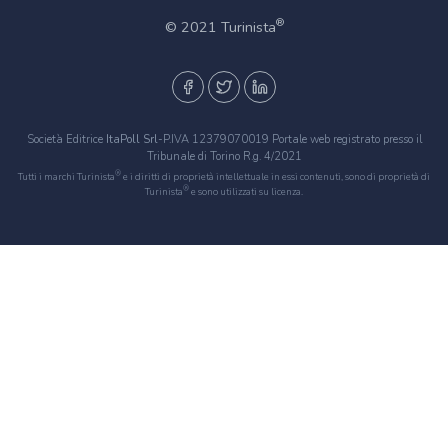
®
© 2021 Turinista
Società Editrice
ItaPoll Srl
-P.IVA 12379070019 Portale web registrato presso il
Tribunale di Torino R.g. 4/2021
®
Tutti i marchi Turinista
e i diritti di proprietà intellettuale in essi contenuti, sono di proprietà di
®
Turinista
e sono utilizzati su licenza.