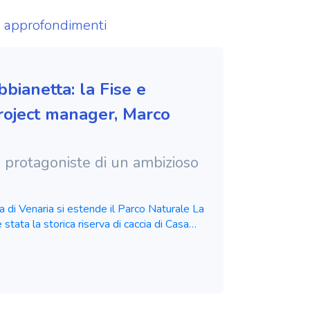
ed approfondimenti
bianetta: la Fise e
project manager, Marco
a protagoniste di un ambizioso
a di Venaria si estende il Parco Naturale La
stata la storica riserva di caccia di Casa
ge la tenuta La Rubbianetta, fatta edificare
Emanuele II di Savoia. Nata come scuderia
 e da competizione, fu pensata con i tratti
auda, in grado di farla integrare
ella tenuta. Un edificio dalla struttura