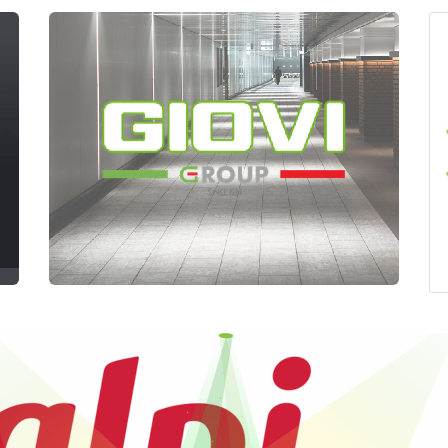
simmetrica e imponente con una curiosa pian
tempo uno degli edifici simbolo della Man
territorio e il mondo equestre. Oggi, dopo
un’alternanza di utilizzo e abbandono, ques
grazie a un progetto di valorizzazione che ne
ampliandone al contempo le funzioni e le prospettive. 👉 L’equit
rappresentarne il fulcro, grazie all’intrap
Piemonte della FISE, Federazione Italiana 
che gestisce e promuove le discipline eques
all’aspetto ippico-sportivo perché la volont
una destinazione dedicata all’ospitalità, al
tale obiettivo, la società torinese House Fa
tecnico della futura gestione, nella person
Simona Sidoti, Quality manager. L'intento 
favorendo l’incontro tra competenze, capit
visione condivisa e di lungo periodo. Maggi
ufficiale www.fise.it/piemonte/it/