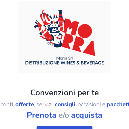
Convenzioni per te
conti,
offerte
, servizi,
consigli
, occasioni e
pacchett
Prenota
e/o
acquista