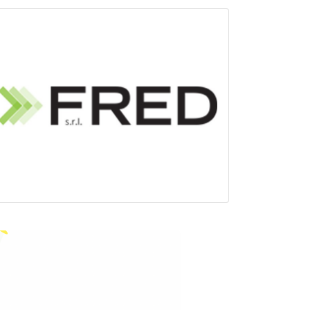
ta a ferro di cavallo, che ne ha fatto nel
dria e del profondo legame tra questo
 oltre centosessant’anni che hanno visto
to gioiello è pronto a tornare a splendere,
 rafforzerà l’identità originaria,
azione continuerà a
rendenza del direttivo del Comitato Regionale
Sport Equestri, l’ente riconosciuto dal CONI
tri in Italia. Il progetto non si ferma però
à della FISE è di trasformare la struttura in
la ristorazione e agli eventi. Per raggiungere
ctory è stata coinvolta in qualità di partner
a di Marco D’oria, Project Manager e di
è di accompagnare l’evoluzione della tenuta,
ali e progettualità, accomunate da una
ori informazioni sul progetto sul sito