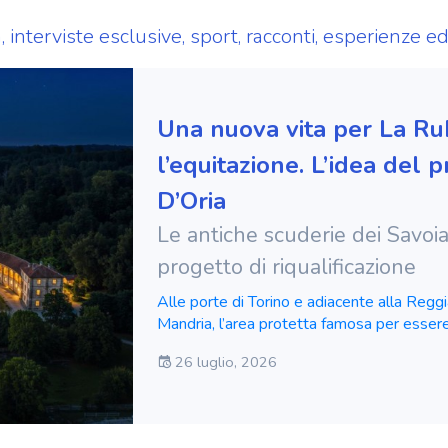
à, interviste esclusive, sport, racconti, esperienze 
Una nuova vita per La Rub
l’equitazione. L’idea del 
D’Oria
Le antiche scuderie dei Savoi
progetto di riqualificazione
Alle porte di Torino e adiacente alla Reggi
Mandria, l’area protetta famosa per essere 
Savoia. 👉 Proprio nel cuore del parco sor
26 luglio, 2026
a partire dal 1862 per volere di Vittorio 
reale per l’allevamento di cavalli da guerra
formali tipici ottocenteschi della corte sab
perfettamente nel contesto paesaggistico d