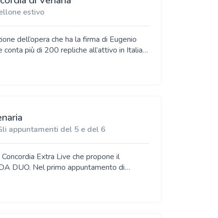
ncordia di Venaria
ellone estivo
uglio al 2 agosto presso l’Open Garden
iorni lo splendido comune montano. L’ultima
riginale nel segno della
ideologia trionfante del tempo
enaria
 Gli appuntamenti del 5 e del 6
r Concordia Extra Live che propone il
o e dopo aver mostrato la sua comicità