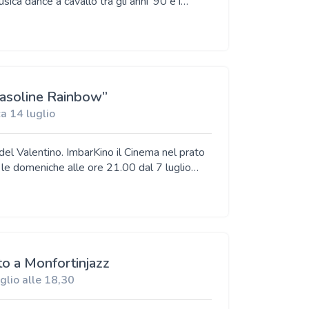
rso sonoro di uno dei migliori artisti dance al
“Gasoline Rainbow”
upinigi con la sua consolle circondato
a 14 luglio
l vivo. Gigi D’Agostino vanta una carriera più
 ImbarKino il Cinema nel prato
niche alle ore 21.00 dal 7 luglio
rto a Monfortinjazz
glio alle 18,30