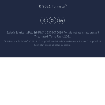
®
© 2021 Turinista
Società Editrice
ItaPoll Srl
-P.IVA 12379070019 Portale web registrato presso il
Tribunale di Torino R.g. 4/2021
®
Tutti i marchi Turinista
e i diritti di proprietà intellettuale in essi contenuti, sono di proprietà di
®
Turinista
e sono utilizzati su licenza.