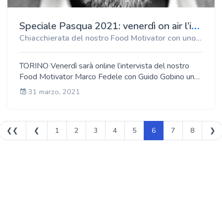
su Instagram @_giulia_lamarca Anche in questa breve
chiacchierata raccontano di s del loro passato e dei
S
peciale Pasqua 2021: venerdì on air l’intervista a Guido Gobino
progetti per il futuro con lo spirito che ovunque li
Chiacchierata del nostro Food Motivator con uno dei maestri del cioccolato più apprezzati nel mondo
contraddistingue. Valentina D’Antino
TORINO Venerdì sarà online l’intervista del nostro
Food Motivator Marco Fedele con Guido Gobino uno
dei più grandi maestri del cioccolato vanto di Torino e
31 marzo, 2021
del Piemonte nel mondo.
❮❮
❮
1
2
3
4
5
6
7
8
❯