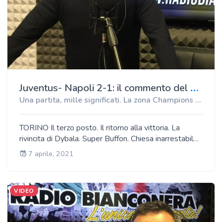
J
uventus- Napoli 2-1: il commento del direttore di Radio Bianconera, Antonio Paolino
Una partita, mille significati. La zona Champions da conquistare ad ogni costo
TORINO Il terzo posto. Il ritorno alla vittoria. La
rivincita di Dybala. Super Buffon. Chiesa inarrestabile.
Il futuro di Pirlo. Di tutto e di più.
7 aprile, 2021
VIDEO