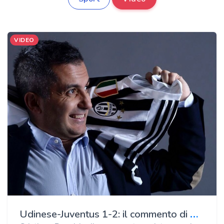
VIDEO
U
dinese-Juventus 1-2: il commento di Antonio Paolino, direttore di Radio Bianconera