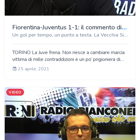
F
iorentina-Juventus 1-1: il commento di Antonio Paolino, direttore di Radio Bianconera
Un gol per tempo, un punto a testa. La Vecchia Signora non decolla. Champions a rischio?
TORINO La Juve frena. Non riesce a cambiare marcia
vittima di mille contraddizioni e un po’ prigioniera di
Ronaldo ancora una volta non all’altezza della sua
25 aprile, 2021
fama. Ha fatto bene Pirlo a tenerlo in cambio
lasciando negli spogliatoi Dybala?
VIDEO