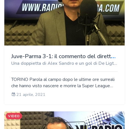
J
uve-Parma 3-1: il commento del direttore di Radio Bianconera, Antonio Paolino
Una doppietta di Alex Sandro e un gol di De Ligt ribaltano il vantaggio di Brugman. Male Ronaldo
TORINO Parola al campo dopo le ultime ore surreali
che hanno visto nascere e morire la Super League
tanto voluta da Andrea Agnelli e Florentino Perez.
21 aprile, 2021
Dopo lo spavento generato dalla punizione di
Brugman la Juve si è rialzata e ha rimontato il Parma
grazie ad una doppietta di Alex Sandro e ad un gol di
VIDEO
De Ligt. È finita 3 1 allo Stadium. Neanche la vittoria
pero è riuscita a riportare il sorriso ad Andrea Agnelli