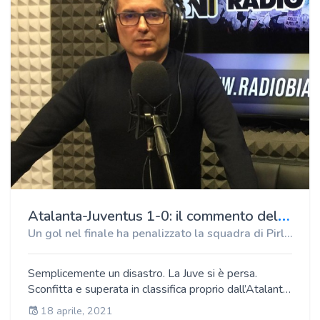
scuro in volto Valerio Staffelli lo storico inviato di
Striscia la Notizia si è presentato alla Continassa con
un tapiro gigantesco in tribuna. Il suo futuro e quello
della sua Juve sono ancora da scrivere.
A
talanta-Juventus 1-0: il commento del direttore di Radio Bianconera, Antonio Paolino
Un gol nel finale ha penalizzato la squadra di Pirlo a Bergamo senza Ronaldo
Semplicemente un disastro. La Juve si è persa.
Sconfitta e superata in classifica proprio dall’Atalanta.
È notte fonda in casa bianconera. Pirlo sempre più in
18 aprile, 2021