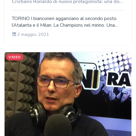
Cristiano Ronaldo di nuovo protagonista: una doppietta da zona Champions
TORINO I bianconeri agganciano al secondo posto
l’Atalanta e il Milan. La Champions nel mirino. Una
doppietta del fenomeno portoghese ribalta
2 maggio, 2021
l’Udinese. Sarà un finale di stagione scoppiettante
con la finale di Coppa Italia che potrebbe rendere
meno amara un anno particolare.
VIDEO