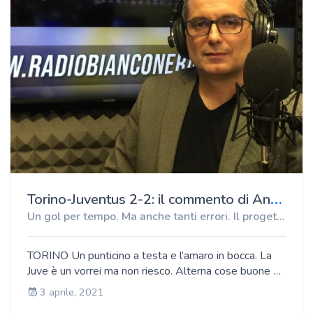
T
orino-Juventus 2-2: il commento di Antonio Paolino, direttore di Radio Bianconera
Un gol per tempo. Ma anche tanti errori. Il progetto Pirlo non decolla
TORINO Un punticino a testa e l’amaro in bocca. La
Juve è un vorrei ma non riesco. Alterna cose buone a
errori clamorosi. La classifica adesso inizia a
3 aprile, 2021
preoccupare perch ci può anche stare un anno di non