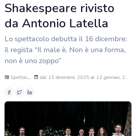
Shakespeare rivisto
da Antonio Latella
Lo spettacolo debutta il 16 dicembre:
il regista “Il male è. Non è una forma,
non è uno zoppo”
Spettacoli
dal: 15 dicembre, 2025 al: 12 gennaio, 2026