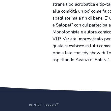
strane tipo acrobatica e tip-t
alla comicità un po’ come fa c
sbagliate ma a fin di bene. E’
e Salopet” con cui partecipa ad
Monologhista e autore comico,
V.I.P. Varietà Improvvisato pe
quale si esibisce in tutti com
prima late comedy show di Tor
aspettando Avanzi di Balera”.
®
© 2021 Turinista