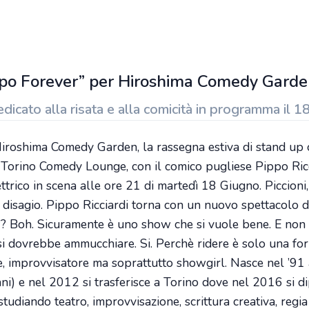
ippo Forever” per Hiroshima Comedy Gard
ato alla risata e alla comicità in programma il 1
roshima Comedy Garden, la rassegna estiva di stand up
Torino Comedy Lounge, con il comico pugliese Pippo Ricc
rico in scena alle ore 21 di martedì 18 Giugno. Piccioni, 
 disagio. Pippo Ricciardi torna con un nuovo spettacolo d
 Boh. Sicuramente è uno show che si vuole bene. E non è p
 si dovrebbe ammucchiare. Si. Perchè ridere è solo una for
re, improvvisatore ma soprattutto showgirl. Nasce nel ’9
ni) e nel 2012 si trasferisce a Torino dove nel 2016 si di
studiando teatro, improvvisazione, scrittura creativa, regia