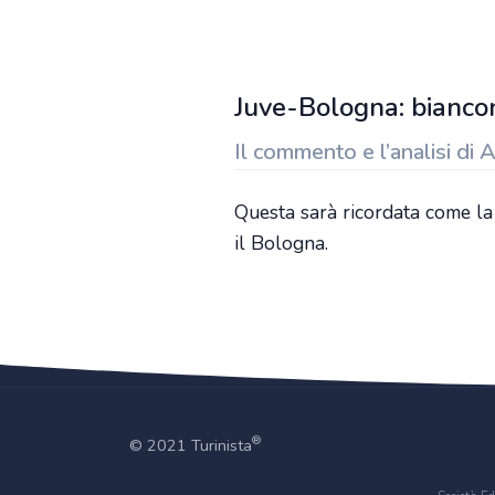
Juve-Bologna: biancon
Il commento e l’analisi di 
Questa sarà ricordata come la 
il Bologna.
®
© 2021 Turinista