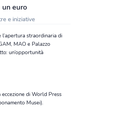
a un euro
 e iniziative
 l’apertura straordinaria di
di GAM, MAO e Palazzo
tto: un’opportunità
la eccezione di World Press
Abbonamento Musei).