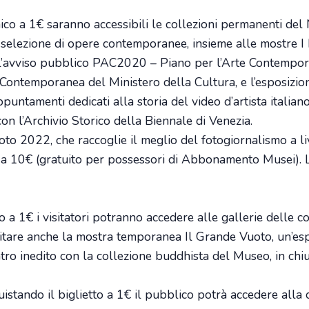
nico a 1€ saranno accessibili le collezioni permanenti de
 selezione di opere contemporanee, insieme alle mostre I 
ell’avviso pubblico PAC2020 – Piano per l’Arte Contempo
Contemporanea del Ministero della Cultura, e l’esposizion
appuntamenti dedicati alla storia del video d’artista italia
con l’Archivio Storico della Biennale di Venezia.
to 2022, che raccoglie il meglio del fotogiornalismo a li
to a 10€ (gratuito per possessori di Abbonamento Musei). 
o a 1€ i visitatori potranno accedere alle gallerie delle c
tare anche la mostra temporanea Il Grande Vuoto, un’esp
tro inedito con la collezione buddhista del Museo, in chiu
do il biglietto a 1€ il pubblico potrà accedere alla 