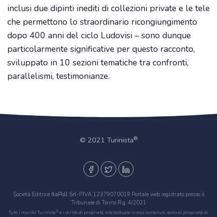
inclusi due dipinti inediti di collezioni private e le tele
che permettono lo straordinario ricongiungimento
dopo 400 anni del ciclo Ludovisi – sono dunque
particolarmente significative per questo racconto,
sviluppato in 10 sezioni tematiche tra confronti,
parallelismi, testimonianze.
®
© 2021 Turinista
Società Editrice
ItaPoll Srl
-P.IVA 12379070019 Portale web registrato presso il
Tribunale di Torino R.g. 4/2021
®
Tutti i marchi Turinista
e i diritti di proprietà intellettuale in essi contenuti, sono di proprietà di