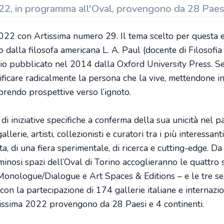
022, in programma all'Oval, provengono da 28 Paesi
 con Artissima numero 29. Il tema scelto per questa e
 dalla filosofa americana L. A. Paul (docente di Filosofia
io pubblicato nel 2014 dalla Oxford University Press. S
ficare radicalmente la persona che la vive, mettendone in 
prendo prospettive verso l’ignoto.
 di iniziative specifiche a conferma della sua unicità nel
llerie, artisti, collezionisti e curatori tra i più interessan
, di una fiera sperimentale, di ricerca e cutting-edge. D
osi spazi dell’Oval di Torino accoglieranno le quattro se
Monologue/Dialogue e Art Spaces & Editions – e le tre sez
con la partecipazione di 174 gallerie italiane e internazio
rtissima 2022 provengono da 28 Paesi e 4 continenti.