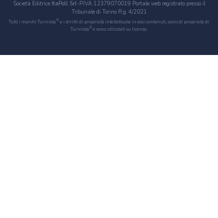
Società Editrice
ItaPoll Srl
-P.IVA 12379070019 Portale web registrato presso il
Tribunale di Torino R.g. 4/2021
®
Tutti i marchi Turinista
e i diritti di proprietà intellettuale in essi contenuti, sono di proprietà di
®
Turinista
e sono utilizzati su licenza.