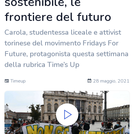
sostenibile, le
frontiere del futuro
Carola, studentessa liceale e attivist
torinese del movimento Fridays For
Future, protagonista questa settimana
della rubrica Time’s Up
Timeup
28 maggio, 2021