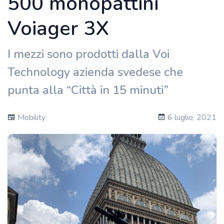
500 monopattini
Voiager 3X
I mezzi sono prodotti dalla Voi
Technology azienda svedese che
punta alla “Città in 15 minuti”
Mobility
6 luglio, 2021