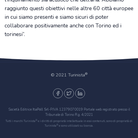
raggiunto questi obiettivi nelle altre 60 città europee
in cui siamo presenti e siamo sicuri di poter
collaborare positivamente anche con Torino ed i
torinesi”.
®
© 2021 Turinista
Società Editrice
ItaPoll Srl
-P.IVA 12379070019 Portale web registrato presso il
Tribunale di Torino R.g. 4/2021
®
Tutti i marchi Turinista
e i diritti di proprietà intellettuale in essi contenuti, sono di proprietà di
®
Turinista
e sono utilizzati su licenza.