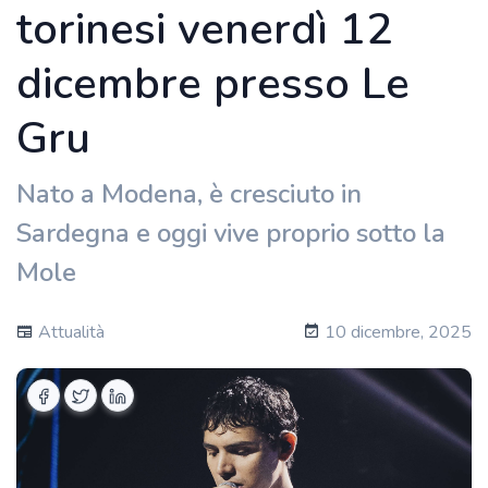
torinesi venerdì 12
dicembre presso Le
Gru
Nato a Modena, è cresciuto in
Sardegna e oggi vive proprio sotto la
Mole
Attualità
10 dicembre, 2025